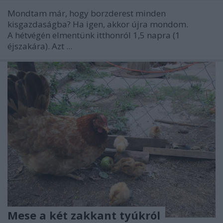
Mondtam már, hogy borzderest minden
kisgazdaságba? Ha igen, akkor újra mondom.
A hétvégén elmentünk itthonról 1,5 napra (1
éjszakára). Azt ...
Mese a két zakkant tyúkról