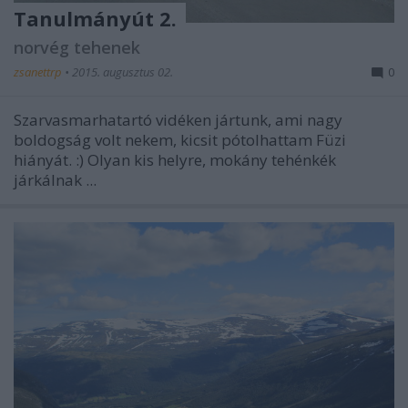
Tanulmányút 2.
norvég tehenek
zsanettrp
•
2015. augusztus 02.
0
Szarvasmarhatartó vidéken jártunk, ami nagy
boldogság volt nekem, kicsit pótolhattam Füzi
hiányát. :) Olyan kis helyre, mokány tehénkék
járkálnak ...