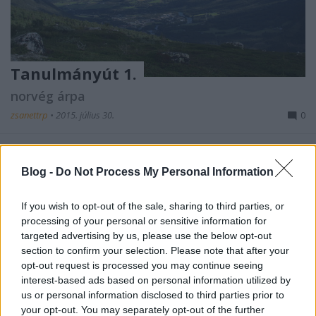
Tanulmányút 1.
norvég árpa
zsanettrp
•
2015. július 30.
0
Ez a tanulmányút persze valójában nyaralás, de
most már jószerivel mindenhol csak
Blog -
Do Not Process My Personal Information
parasztszemmel tudok körülnézni. Szerencsére
gazdálkodó ...
If you wish to opt-out of the sale, sharing to third parties, or
processing of your personal or sensitive information for
targeted advertising by us, please use the below opt-out
section to confirm your selection. Please note that after your
opt-out request is processed you may continue seeing
interest-based ads based on personal information utilized by
us or personal information disclosed to third parties prior to
your opt-out. You may separately opt-out of the further