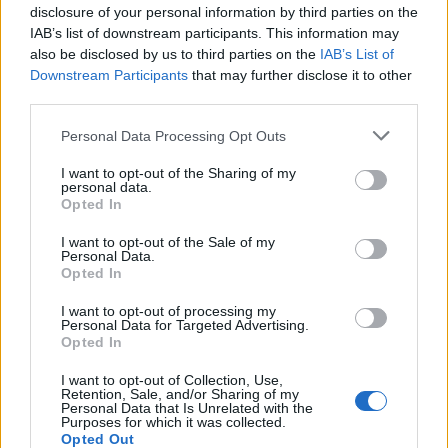
disclosure of your personal information by third parties on the
IAB’s list of downstream participants. This information may
also be disclosed by us to third parties on the
IAB’s List of
Downstream Participants
that may further disclose it to other
third parties.
Please note that this website/app uses one or more Google
Personal Data Processing Opt Outs
services and may gather and store information including but
not limited to your visit or usage behaviour. You may click to
I want to opt-out of the Sharing of my
Gyógynövények
personal data.
grant or deny consent to Google and its third-party tags to
Opted In
use your data for below specified purposes in below Google
avagy miért nem nyírunk füvet
consent section.
I want to opt-out of the Sale of my
zsanettrp
•
2015. július 04.
0
Personal Data.
Opted In
Alapvetően azért nem nyírunk füvet, mert nem füvet
I want to opt-out of processing my
tartunk a birtokon, hanem rétet, amit pedig ugye
Personal Data for Targeted Advertising.
nem is szokás nyírni. (
Főleg mivel a tyúkokat ...
Opted In
I want to opt-out of Collection, Use,
Retention, Sale, and/or Sharing of my
Personal Data that Is Unrelated with the
Purposes for which it was collected.
Opted Out