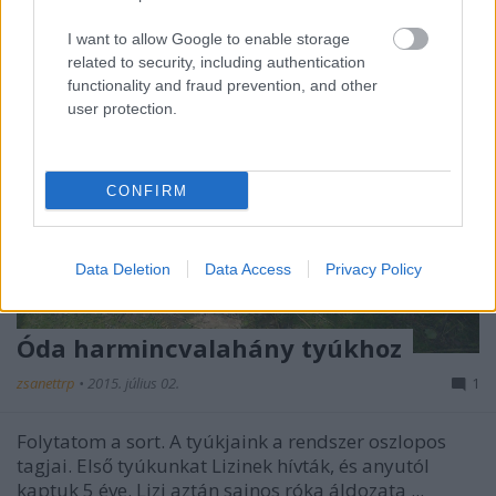
I want to allow Google to enable storage
related to security, including authentication
functionality and fraud prevention, and other
user protection.
CONFIRM
Data Deletion
Data Access
Privacy Policy
Óda harmincvalahány tyúkhoz
zsanettrp
•
2015. július 02.
1
Folytatom a sort. A tyúkjaink a rendszer oszlopos
tagjai. Első tyúkunkat Lizinek hívták, és anyutól
kaptuk 5 éve. Lizi aztán sajnos róka áldozata ...