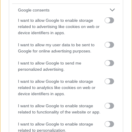
Google consents
I want to allow Google to enable storage
related to advertising like cookies on web or
device identifiers in apps.
I want to allow my user data to be sent to
Google for online advertising purposes.
I want to allow Google to send me
personalized advertising.
Miska hazatér
I want to allow Google to enable storage
vérző szívűek lapozzanak
related to analytics like cookies on web or
zsanettrp
•
2015. július 04.
0
device identifiers in apps.
Miskát, aki 2014. június 30-án született Füzi első
I want to allow Google to enable storage
related to functionality of the website or app.
borjaként, valamikor februárban vágtuk le. A
bőrét szerettem volna megőrizni (már ki is volt ...
I want to allow Google to enable storage
related to personalization.