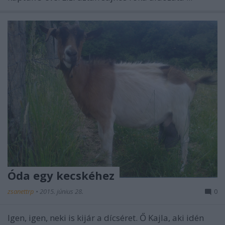
Óda egy kecskéhez
zsanettrp
•
2015. június 28.
0
Igen, igen, neki is kijár a dícséret. Ő Kajla, aki idén