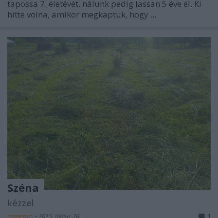
tapossa 7. életévét, nálunk pedig lassan 5 éve él. Ki
hitte volna, amikor megkaptuk, hogy ...
Széna
kézzel
zsanettrp
•
2015. június 26.
1