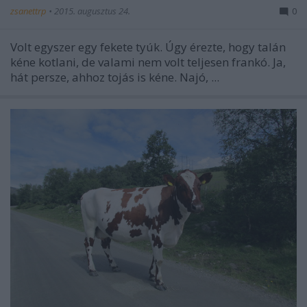
zsanettrp
•
2015. augusztus 24.
0
Volt egyszer egy fekete tyúk. Úgy érezte, hogy talán
kéne kotlani, de valami nem volt teljesen frankó. Ja,
hát persze, ahhoz tojás is kéne. Najó, ...