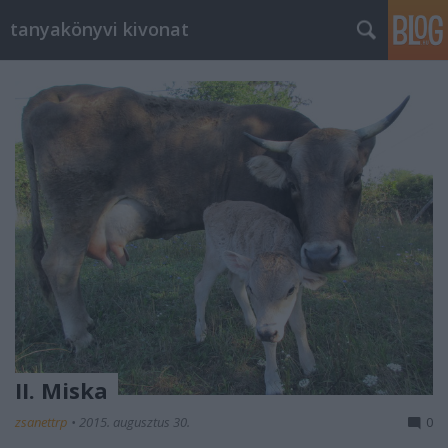
tanyakönyvi kivonat
II. Miska
zsanettrp
•
2015. augusztus 30.
0