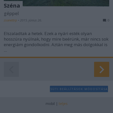
Széna
géppel
zsanettrp
•
2015. június 26.
0
Elszaladtak a hetek. Ezek a nyári esték olyan
hosszúra nyúlnak, hogy mire beérünk, már nincs sok
energiám gondolkodni. Aztán meg más dolgokkal is
...
SÜTI BEÁLLÍTÁSOK MÓDOSÍTÁSA
mobil
|
teljes